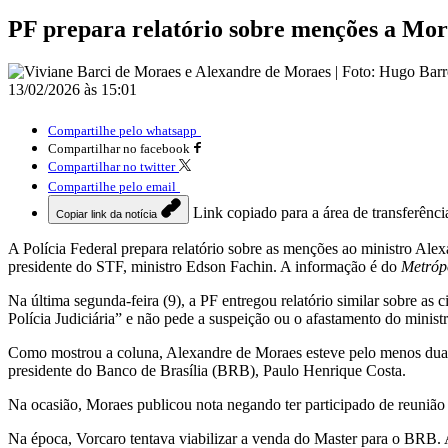
PF prepara relatório sobre menções a Mor
13/02/2026 às 15:01
Compartilhe pelo whatsapp
Compartilhar no facebook
Compartilhar no twitter
Compartilhe pelo email
Link copiado para a área de transferênci
Copiar link da notícia
A Polícia Federal prepara relatório sobre as menções ao ministro Ale
presidente do STF, ministro Edson Fachin. A informação é do
Metróp
Na última segunda-feira (9), a PF entregou relatório similar sobre a
Polícia Judiciária” e não pede a suspeição ou o afastamento do minis
Como mostrou a coluna, Alexandre de Moraes esteve pelo menos duas
presidente do Banco de Brasília (BRB), Paulo Henrique Costa.
Na ocasião, Moraes publicou nota negando ter participado de reuniã
Na época, Vorcaro tentava viabilizar a venda do Master para o BRB.