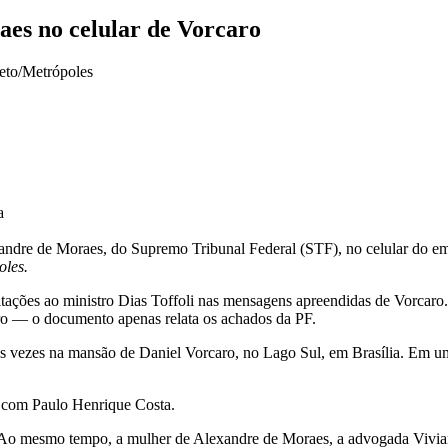
aes no celular de Vorcaro
a
xandre de Moraes, do Supremo Tribunal Federal (STF), no celular do em
oles.
s citações ao ministro Dias Toffoli nas mensagens apreendidas de Vorca
tro — o documento apenas relata os achados da PF.
 vezes na mansão de Daniel Vorcaro, no Lago Sul, em Brasília. Em u
o com Paulo Henrique Costa.
 Ao mesmo tempo, a mulher de Alexandre de Moraes, a advogada Vivian