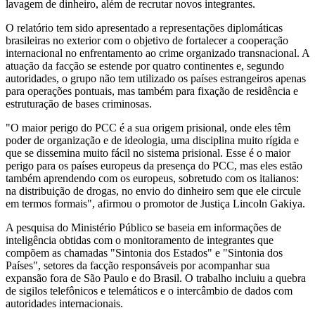
lavagem de dinheiro, além de recrutar novos integrantes.
O relatório tem sido apresentado a representações diplomáticas
brasileiras no exterior com o objetivo de fortalecer a cooperação
internacional no enfrentamento ao crime organizado transnacional. A
atuação da facção se estende por quatro continentes e, segundo
autoridades, o grupo não tem utilizado os países estrangeiros apenas
para operações pontuais, mas também para fixação de residência e
estruturação de bases criminosas.
"O maior perigo do PCC é a sua origem prisional, onde eles têm
poder de organização e de ideologia, uma disciplina muito rígida e
que se dissemina muito fácil no sistema prisional. Esse é o maior
perigo para os países europeus da presença do PCC, mas eles estão
também aprendendo com os europeus, sobretudo com os italianos:
na distribuição de drogas, no envio do dinheiro sem que ele circule
em termos formais", afirmou o promotor de Justiça Lincoln Gakiya.
A pesquisa do Ministério Público se baseia em informações de
inteligência obtidas com o monitoramento de integrantes que
compõem as chamadas "Sintonia dos Estados" e "Sintonia dos
Países", setores da facção responsáveis por acompanhar sua
expansão fora de São Paulo e do Brasil. O trabalho incluiu a quebra
de sigilos telefônicos e telemáticos e o intercâmbio de dados com
autoridades internacionais.