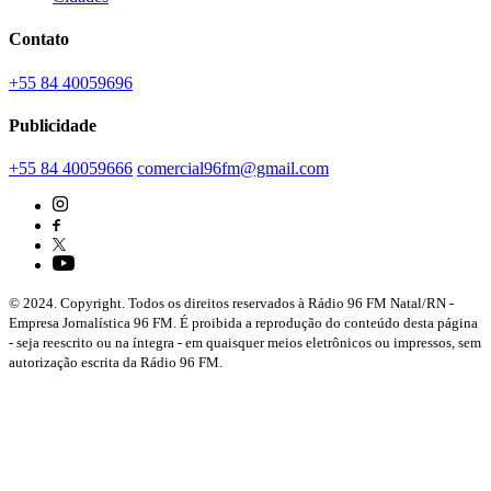
Contato
+55 84 40059696
Publicidade
+55 84 40059666
comercial96fm@gmail.com
© 2024. Copyright. Todos os direitos reservados à Rádio 96 FM Natal/RN -
Empresa Jornalística 96 FM. É proibida a reprodução do conteúdo desta página
- seja reescrito ou na íntegra - em quaisquer meios eletrônicos ou impressos, sem
autorização escrita da Rádio 96 FM.