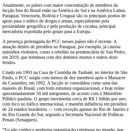
Atualmente, os países com maior concentração de membros da
facção fora do Brasil estão na América do Sul e na América Latina.
Paraguai, Venezuela, Bolívia e Uruguai são os principais pontos de
apoio para o tráfico de drogas e armas, especialmente pela
proximidade geográfica e pela produção de cocaína, principal
mercadoria exportada pelo grupo para a Europa.
A presença prolongada do PCC nesses países não é recente. A
atuação dentro de presídios no Paraguai, por exemplo, já causou
episódios violentos, como a rebelião na penitenciária de San Pedro,
em 2019, que terminou com dez detentos mortos e outros doze
feridos.
Criado em 1993 na Casa de Custódia de Taubaté, no interior de São
Paulo, o PCC surgiu com menos de dez membros após o Massacre
do Carandiru, em 1992. A facção se consolidou como uma das
maiores do Brasil, com forte estrutura organizacional, e hoje reúne
aproximadamente 50 mil integrantes, de acordo com o Ministério
Público paulista. O grupo movimenta cerca de R$ 1 bilhão por ano,
com foco no tráfico internacional, e mantém influência em presídios
de 24 estados brasileiros — com exceção apenas do Rio de Janeiro e
do Rio Grande do Sul, segundo a Secretaria Nacional de Políticas
Penais (Senappen).
"Eu não conheço nenhuma organização criminosa no mundo, que