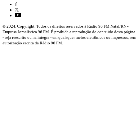
© 2024. Copyright. Todos os direitos reservados à Rádio 96 FM Natal/RN -
Empresa Jornalística 96 FM. É proibida a reprodução do conteúdo desta página
- seja reescrito ou na íntegra - em quaisquer meios eletrônicos ou impressos, sem
autorização escrita da Rádio 96 FM.