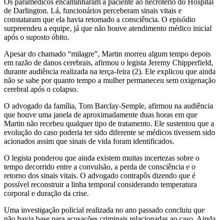
Os paramédicos encaminharam a paciente ao necrotério do Hospital
de Darlington. Lá, funcionários perceberam sinais vitais e
constataram que ela havia retomado a consciência. O episódio
surpreendeu a equipe, já que não houve atendimento médico inicial
após o suposto óbito.
Apesar do chamado “milagre”, Martin morreu algum tempo depois
em razão de danos cerebrais, afirmou o legista Jeremy Chipperfield,
durante audiência realizada na terça-feira (2). Ele explicou que ainda
não se sabe por quanto tempo a mulher permaneceu sem oxigenação
cerebral após o colapso.
O advogado da família, Tom Barclay-Semple, afirmou na audiência
que houve uma janela de aproximadamente duas horas em que
Martin não recebeu qualquer tipo de tratamento. Ele sustentou que a
evolução do caso poderia ter sido diferente se médicos tivessem sido
acionados assim que sinais de vida foram identificados.
O legista ponderou que ainda existem muitas incertezas sobre o
tempo decorrido entre a convulsão, a perda de consciência e o
retorno dos sinais vitais. O advogado contrapôs dizendo que é
possível reconstruir a linha temporal considerando temperatura
corporal e duração da crise.
Uma investigação policial realizada no ano passado concluiu que
não havia base para acusações criminais relacionadas ao caso. Ainda