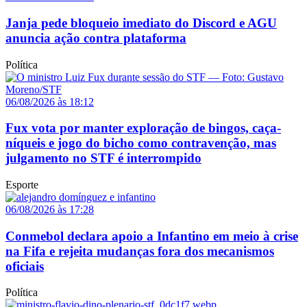
Janja pede bloqueio imediato do Discord e AGU
anuncia ação contra plataforma
Política
06/08/2026 às 18:12
Fux vota por manter exploração de bingos, caça-
níqueis e jogo do bicho como contravenção, mas
julgamento no STF é interrompido
Esporte
06/08/2026 às 17:28
Conmebol declara apoio a Infantino em meio à crise
na Fifa e rejeita mudanças fora dos mecanismos
oficiais
Política