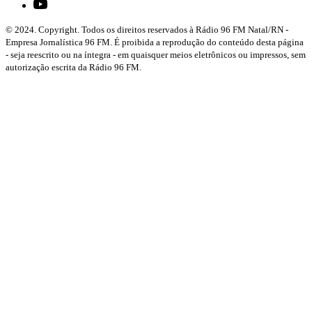
© 2024. Copyright. Todos os direitos reservados à Rádio 96 FM Natal/RN -
Empresa Jornalística 96 FM. É proibida a reprodução do conteúdo desta página
- seja reescrito ou na íntegra - em quaisquer meios eletrônicos ou impressos, sem
autorização escrita da Rádio 96 FM.