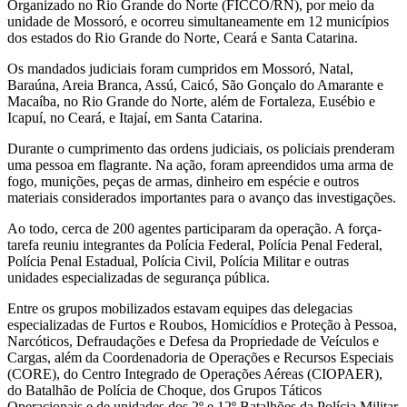
Organizado no Rio Grande do Norte (FICCO/RN), por meio da
unidade de Mossoró, e ocorreu simultaneamente em 12 municípios
dos estados do Rio Grande do Norte, Ceará e Santa Catarina.
Os mandados judiciais foram cumpridos em Mossoró, Natal,
Baraúna, Areia Branca, Assú, Caicó, São Gonçalo do Amarante e
Macaíba, no Rio Grande do Norte, além de Fortaleza, Eusébio e
Icapuí, no Ceará, e Itajaí, em Santa Catarina.
Durante o cumprimento das ordens judiciais, os policiais prenderam
uma pessoa em flagrante. Na ação, foram apreendidos uma arma de
fogo, munições, peças de armas, dinheiro em espécie e outros
materiais considerados importantes para o avanço das investigações.
Ao todo, cerca de 200 agentes participaram da operação. A força-
tarefa reuniu integrantes da Polícia Federal, Polícia Penal Federal,
Polícia Penal Estadual, Polícia Civil, Polícia Militar e outras
unidades especializadas de segurança pública.
Entre os grupos mobilizados estavam equipes das delegacias
especializadas de Furtos e Roubos, Homicídios e Proteção à Pessoa,
Narcóticos, Defraudações e Defesa da Propriedade de Veículos e
Cargas, além da Coordenadoria de Operações e Recursos Especiais
(CORE), do Centro Integrado de Operações Aéreas (CIOPAER),
do Batalhão de Polícia de Choque, dos Grupos Táticos
Operacionais e de unidades dos 2º e 12º Batalhões da Polícia Militar