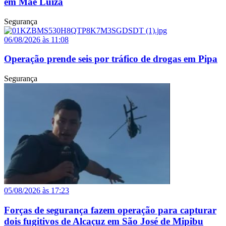
em Mãe Luíza
Segurança
06/08/2026 às 11:08
Operação prende seis por tráfico de drogas em Pipa
Segurança
05/08/2026 às 17:23
Forças de segurança fazem operação para capturar
dois fugitivos de Alcaçuz em São José de Mipibu