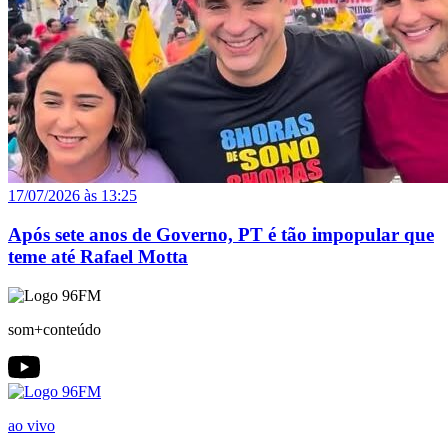
17/07/2026 às 13:25
Após sete anos de Governo, PT é tão impopular que
teme até Rafael Motta
som+conteúdo
ao vivo