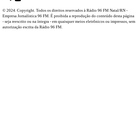
© 2024. Copyright. Todos os direitos reservados à Rádio 96 FM Natal/RN -
Empresa Jornalística 96 FM. É proibida a reprodução do conteúdo desta página
- seja reescrito ou na íntegra - em quaisquer meios eletrônicos ou impressos, sem
autorização escrita da Rádio 96 FM.