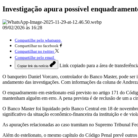
Investigação apura possível enquadramento
09/02/2026 às 16:28
Compartilhe pelo whatsapp
Compartilhar no facebook
Compartilhar no twitter
Compartilhe pelo email
Link copiado para a área de transferênci
Copiar link da notícia
O banqueiro Daniel Vorcaro, controlador do Banco Master, pode ser i
andamento das investigações. Com informações da coluna de Andrez
O enquadramento em estelionato está previsto no artigo 171 do Código
mantenham alguém em erro. A pena prevista é de reclusão de um a cin
O Banco Master foi liquidado pelo Banco Central em 18 de novembro
significativo da situação econômico-financeira da instituição e de v
As apurações relacionadas ao caso tramitam no Supremo Tribunal Feder
Além do estelionato, o mesmo capítulo do Código Penal prevê outros t