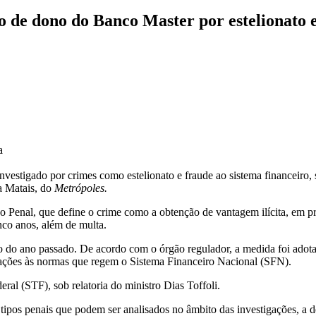
 de dono do Banco Master por estelionato e
a
nvestigado por crimes como estelionato e fraude ao sistema financeir
a Matais, do
Metrópoles.
 Penal, que define o crime como a obtenção de vantagem ilícita, em pre
co anos, além de multa.
 do ano passado. De acordo com o órgão regulador, a medida foi adot
iolações às normas que regem o Sistema Financeiro Nacional (SFN).
al (STF), sob relatoria do ministro Dias Toffoli.
ipos penais que podem ser analisados no âmbito das investigações, a de