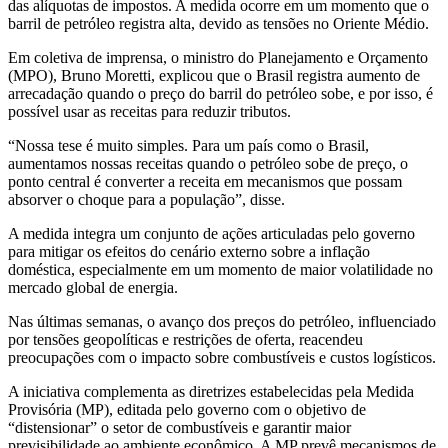
das alíquotas de impostos. A medida ocorre em um momento que o
barril de petróleo registra alta, devido as tensões no Oriente Médio.
Em coletiva de imprensa, o ministro do Planejamento e Orçamento
(MPO), Bruno Moretti, explicou que o Brasil registra aumento de
arrecadação quando o preço do barril do petróleo sobe, e por isso, é
possível usar as receitas para reduzir tributos.
“Nossa tese é muito simples. Para um país como o Brasil,
aumentamos nossas receitas quando o petróleo sobe de preço, o
ponto central é converter a receita em mecanismos que possam
absorver o choque para a população”, disse.
A medida integra um conjunto de ações articuladas pelo governo
para mitigar os efeitos do cenário externo sobre a inflação
doméstica, especialmente em um momento de maior volatilidade no
mercado global de energia.
Nas últimas semanas, o avanço dos preços do petróleo, influenciado
por tensões geopolíticas e restrições de oferta, reacendeu
preocupações com o impacto sobre combustíveis e custos logísticos.
A iniciativa complementa as diretrizes estabelecidas pela Medida
Provisória (MP), editada pelo governo com o objetivo de
“distensionar” o setor de combustíveis e garantir maior
previsibilidade ao ambiente econômico. A MP prevê mecanismos de