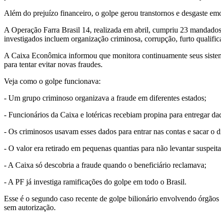
Além do prejuízo financeiro, o golpe gerou transtornos e desgaste em
A Operação Farra Brasil 14, realizada em abril, cumpriu 23 mandados 
investigados incluem organização criminosa, corrupção, furto qualifi
A Caixa Econômica informou que monitora continuamente seus sistemas 
para tentar evitar novas fraudes.
Veja como o golpe funcionava:
- Um grupo criminoso organizava a fraude em diferentes estados;
- Funcionários da Caixa e lotéricas recebiam propina para entregar da
- Os criminosos usavam esses dados para entrar nas contas e sacar o d
- O valor era retirado em pequenas quantias para não levantar suspeita
- A Caixa só descobria a fraude quando o beneficiário reclamava;
- A PF já investiga ramificações do golpe em todo o Brasil.
Esse é o segundo caso recente de golpe bilionário envolvendo órgão
sem autorização.