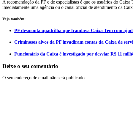
A recomendação da PF e de especialistas é que os usuários do Caixa
imediatamente uma agência ou o canal oficial de atendimento da Caix
Veja também:
PF desmonta quadrilha que fraudava Caixa Tem com ajuda
Criminosos alvos da PF invadiram contas da Caixa de servi
Funcionário da Caixa é investigado por desviar R$ 11 milhõ
Deixe o seu comentário
O seu endereço de email não será publicado