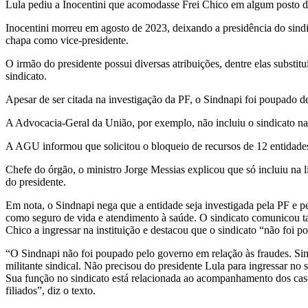
Lula pediu a Inocentini que acomodasse Frei Chico em algum posto do
Inocentini morreu em agosto de 2023, deixando a presidência do sindi
chapa como vice-presidente.
O irmão do presidente possui diversas atribuições, dentre elas substit
sindicato.
Apesar de ser citada na investigação da PF, o Sindnapi foi poupado d
A Advocacia-Geral da União, por exemplo, não incluiu o sindicato na 
A AGU informou que solicitou o bloqueio de recursos de 12 entidades, 
Chefe do órgão, o ministro Jorge Messias explicou que só incluiu na l
do presidente.
Em nota, o Sindnapi nega que a entidade seja investigada pela PF e p
como seguro de vida e atendimento à saúde. O sindicato comunicou t
Chico a ingressar na instituição e destacou que o sindicato “não foi
“O Sindnapi não foi poupado pelo governo em relação às fraudes. Sim
militante sindical. Não precisou do presidente Lula para ingressar no
Sua função no sindicato está relacionada ao acompanhamento dos casos 
filiados”, diz o texto.