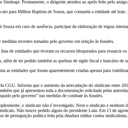
 Sindnapi. Prontamente, o dirigente atendeu ao apelo feito pelo amigo
cato para Millton Baptista de Souza, que comanda a entidade até hoje. 
uir Souza em caso de ausência, participar da elaboração de regras intern
e medidas recentes tomadas pelo governo em relação às fraudes.
lista de entidades que tiveram os recursos bloqueados para ressarcir 
além de ter pedido também as quebras de sigilo fiscal e bancário de se
ista as entidades que foram aparentemente criadas apenas para viabiliza
ela CGU. Informa que o aumento da arrecadação do sindicato entre 2019 
ambém que já apresentou toda a documentação solicitada pelas autorid
 poupado pelo governo” nas medidas de combate às fraudes.
plesmente, o sindicato não é investigado. Nem o sindicato e nenhum dos
 sindicato. Não houve pedido algum do presidente Lula. Em 13 de agosto 
de perseguição política feita pela ditadura militar contra sindicalista