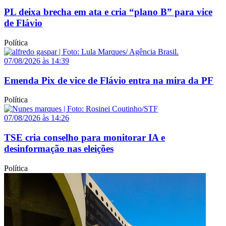
PL deixa brecha em ata e cria “plano B” para vice
de Flávio
Política
07/08/2026 às 14:39
Emenda Pix de vice de Flávio entra na mira da PF
Política
07/08/2026 às 14:26
TSE cria conselho para monitorar IA e
desinformação nas eleições
Política