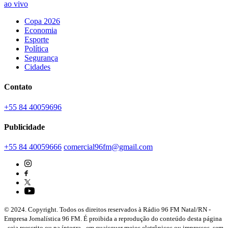
ao vivo
Copa 2026
Economia
Esporte
Política
Segurança
Cidades
Contato
+55 84 40059696
Publicidade
+55 84 40059666
comercial96fm@gmail.com
© 2024. Copyright. Todos os direitos reservados à Rádio 96 FM Natal/RN -
Empresa Jornalística 96 FM. É proibida a reprodução do conteúdo desta página
- seja reescrito ou na íntegra - em quaisquer meios eletrônicos ou impressos, sem