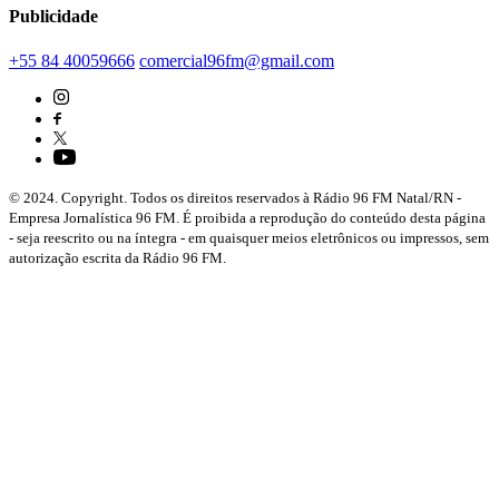
Publicidade
+55 84 40059666
comercial96fm@gmail.com
© 2024. Copyright. Todos os direitos reservados à Rádio 96 FM Natal/RN -
Empresa Jornalística 96 FM. É proibida a reprodução do conteúdo desta página
- seja reescrito ou na íntegra - em quaisquer meios eletrônicos ou impressos, sem
autorização escrita da Rádio 96 FM.