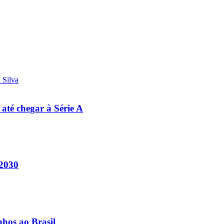
 até chegar à Série A
 2030
nhos ao Brasil