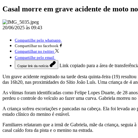
Casal morre em grave acidente de moto no 
20/06/2025 às 09:43
Compartilhe pelo whatsapp
Compartilhar no facebook
Compartilhar no twitter
Compartilhe pelo email
Link copiado para a área de transferênci
Copiar link da notícia
Um grave acidente registrado na tarde desta quinta-feira (19) result
das 16h20, nas proximidades do Sítio João Luís. Uma criança de 4 ano
As vítimas foram identificadas como Felipe Lopes Duarte, de 28 ano
perdeu o controle do veículo ao fazer uma curva. Gabriela morreu no lo
A criança sofreu escoriações e pancadas na cabeça. Ela foi levada ao 
estado clínico do menino é estável.
Familiares relataram que a irmã de Gabriela, mãe da criança, seguia 
casal caído fora da pista e o menino na estrada.