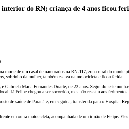
interior do RN; criança de 4 anos ficou fer
a
ou na morte de um casal de namorados na RN-117, zona rural do municípi
s, sobrinho da mulher, também estava na motocicleta e ficou ferida.
s, e Gabriela Maria Fernandes Duarte, de 22 anos. Segundo testemunh
cal. Já Felipe chegou a ser socorrido, mas não resistiu aos ferimentos.
posto de saúde de Paraná e, em seguida, transferida para o Hospital Re
à frente em outra motocicleta, acompanhada de um irmão de Felipe. Eles