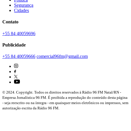
Segurança
Cidades
Contato
+55 84 40059696
Publicidade
+55 84 40059666
comercial96fm@gmail.com
© 2024. Copyright. Todos os direitos reservados à Rádio 96 FM Natal/RN -
Empresa Jornalística 96 FM. É proibida a reprodução do conteúdo desta página
- seja reescrito ou na íntegra - em quaisquer meios eletrônicos ou impressos, sem
autorização escrita da Rádio 96 FM.