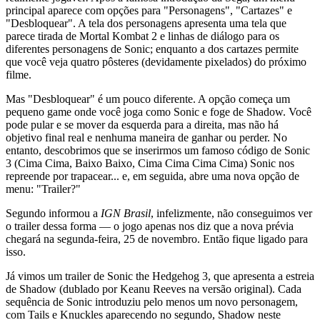
principal aparece com opções para "Personagens", "Cartazes" e
"Desbloquear". A tela dos personagens apresenta uma tela que
parece tirada de Mortal Kombat 2 e linhas de diálogo para os
diferentes personagens de Sonic; enquanto a dos cartazes permite
que você veja quatro pôsteres (devidamente pixelados) do próximo
filme.
Mas "Desbloquear" é um pouco diferente. A opção começa um
pequeno game onde você joga como Sonic e foge de Shadow. Você
pode pular e se mover da esquerda para a direita, mas não há
objetivo final real e nenhuma maneira de ganhar ou perder. No
entanto, descobrimos que se inserirmos um famoso código de Sonic
3 (Cima Cima, Baixo Baixo, Cima Cima Cima Cima) Sonic nos
repreende por trapacear... e, em seguida, abre uma nova opção de
menu: "Trailer?"
Segundo informou a
IGN Brasil
, infelizmente, não conseguimos ver
o trailer dessa forma — o jogo apenas nos diz que a nova prévia
chegará na segunda-feira, 25 de novembro. Então fique ligado para
isso.
Já vimos um trailer de Sonic the Hedgehog 3, que apresenta a estreia
de Shadow (dublado por Keanu Reeves na versão original). Cada
sequência de Sonic introduziu pelo menos um novo personagem,
com Tails e Knuckles aparecendo no segundo, Shadow neste