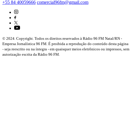
+55 84 40059666
comercial96fm@gmail.com
© 2024. Copyright. Todos os direitos reservados à Rádio 96 FM Natal/RN -
Empresa Jornalística 96 FM. É proibida a reprodução do conteúdo desta página
- seja reescrito ou na íntegra - em quaisquer meios eletrônicos ou impressos, sem
autorização escrita da Rádio 96 FM.