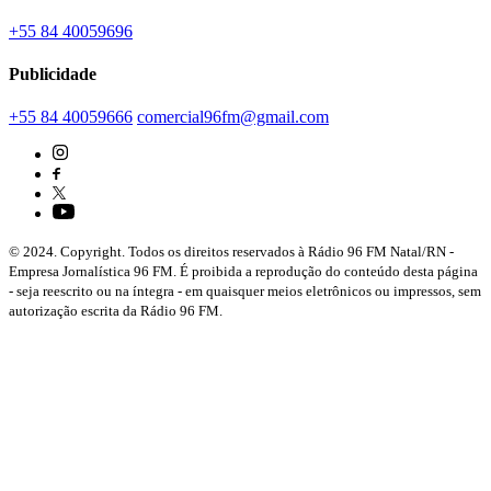
+55 84 40059696
Publicidade
+55 84 40059666
comercial96fm@gmail.com
© 2024. Copyright. Todos os direitos reservados à Rádio 96 FM Natal/RN -
Empresa Jornalística 96 FM. É proibida a reprodução do conteúdo desta página
- seja reescrito ou na íntegra - em quaisquer meios eletrônicos ou impressos, sem
autorização escrita da Rádio 96 FM.