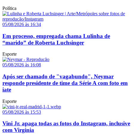
Política
05/08/2026 às 16:34
Em processo, empregada chama Lulinha de
“marido” de Roberta Luchsinger
Esporte
05/08/2026 às 16:08
Após ser chamado de "vagabundo", Neymar
responde presidente de time da Série A com foto em
iate
Esporte
05/08/2026 às 15:53
Vini Jr. apaga todas as fotos do Instagram, inclusive
com Virginia