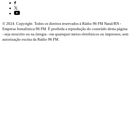
© 2024. Copyright. Todos os direitos reservados à Rádio 96 FM Natal/RN -
Empresa Jornalística 96 FM. É proibida a reprodução do conteúdo desta página
- seja reescrito ou na íntegra - em quaisquer meios eletrônicos ou impressos, sem
autorização escrita da Rádio 96 FM.