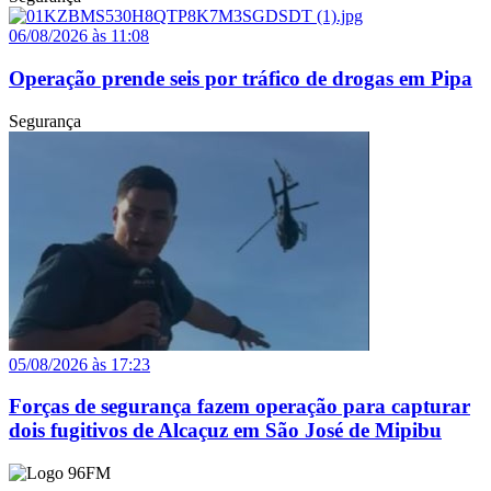
06/08/2026 às 11:08
Operação prende seis por tráfico de drogas em Pipa
Segurança
05/08/2026 às 17:23
Forças de segurança fazem operação para capturar
dois fugitivos de Alcaçuz em São José de Mipibu