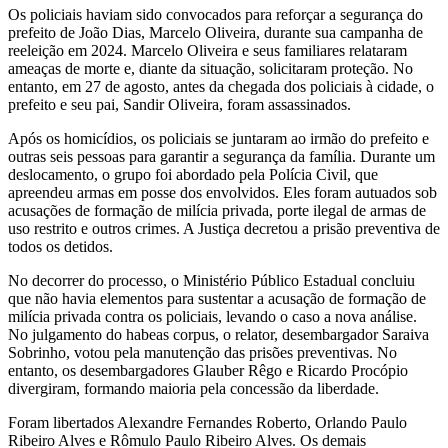
Os policiais haviam sido convocados para reforçar a segurança do
prefeito de João Dias, Marcelo Oliveira, durante sua campanha de
reeleição em 2024. Marcelo Oliveira e seus familiares relataram
ameaças de morte e, diante da situação, solicitaram proteção. No
entanto, em 27 de agosto, antes da chegada dos policiais à cidade, o
prefeito e seu pai, Sandir Oliveira, foram assassinados.
Após os homicídios, os policiais se juntaram ao irmão do prefeito e
outras seis pessoas para garantir a segurança da família. Durante um
deslocamento, o grupo foi abordado pela Polícia Civil, que
apreendeu armas em posse dos envolvidos. Eles foram autuados sob
acusações de formação de milícia privada, porte ilegal de armas de
uso restrito e outros crimes. A Justiça decretou a prisão preventiva de
todos os detidos.
No decorrer do processo, o Ministério Público Estadual concluiu
que não havia elementos para sustentar a acusação de formação de
milícia privada contra os policiais, levando o caso a nova análise.
No julgamento do habeas corpus, o relator, desembargador Saraiva
Sobrinho, votou pela manutenção das prisões preventivas. No
entanto, os desembargadores Glauber Rêgo e Ricardo Procópio
divergiram, formando maioria pela concessão da liberdade.
Foram libertados Alexandre Fernandes Roberto, Orlando Paulo
Ribeiro Alves e Rômulo Paulo Ribeiro Alves. Os demais