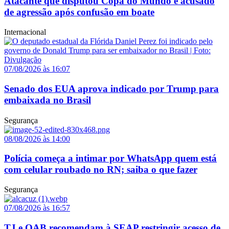
Atacante que disputou Copa do Mundo é acusado
de agressão após confusão em boate
Internacional
07/08/2026 às 16:07
Senado dos EUA aprova indicado por Trump para
embaixada no Brasil
Segurança
08/08/2026 às 14:00
Polícia começa a intimar por WhatsApp quem está
com celular roubado no RN; saiba o que fazer
Segurança
07/08/2026 às 16:57
TJ e OAB recomendam à SEAP restringir acesso de