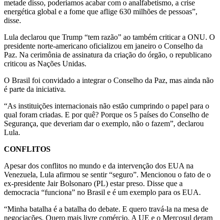
metade disso, poderíamos acabar com o analfabetismo, a crise
energética global e a fome que aflige 630 milhões de pessoas”,
disse.
Lula declarou que Trump “tem razão” ao também criticar a ONU. O
presidente norte-americano oficializou em janeiro o Conselho da
Paz. Na cerimônia de assinatura da criação do órgão, o republicano
criticou as Nações Unidas.
O Brasil foi convidado a integrar o Conselho da Paz, mas ainda não
é parte da iniciativa.
“As instituições internacionais não estão cumprindo o papel para o
qual foram criadas. E por quê? Porque os 5 países do Conselho de
Segurança, que deveriam dar o exemplo, não o fazem”, declarou
Lula.
CONFLITOS
Apesar dos conflitos no mundo e da intervenção dos EUA na
Venezuela, Lula afirmou se sentir “seguro”. Mencionou o fato de o
ex-presidente Jair Bolsonaro (PL) estar preso. Disse que a
democracia “funciona” no Brasil e é um exemplo para os EUA.
“Minha batalha é a batalha do debate. E quero travá-la na mesa de
negociações. Quero mais livre comércio. A UE e o Mercosul deram