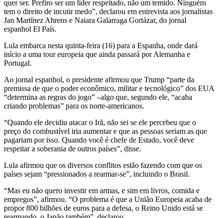
quer ser. Prefiro ser um líder respeitado, não um temido. Ninguém
tem o direito de incutir medo”, declarou em entrevista aos jornalistas
Jan Martínez Ahrens e Naiara Galarraga Gortázar, do jornal
espanhol El País.
Lula embarca nesta quinta-feira (16) para a Espanha, onde dará
início a uma tour europeia que ainda passará por Alemanha e
Portugal.
Ao jornal espanhol, o presidente afirmou que Trump “parte da
premissa de que o poder econômico, militar e tecnológico” dos EUA
“determina as regras do jogo” –algo que, segundo ele, “acaba
criando problemas” para os norte-americanos.
“Quando ele decidiu atacar o Irã, não sei se ele percebeu que o
preço do combustível iria aumentar e que as pessoas seriam as que
pagariam por isso. Quando você é chefe de Estado, você deve
respeitar a soberania de outros países”, disse.
Lula afirmou que os diversos conflitos estão fazendo com que os
países sejam “pressionados a rearmar-se”, incluindo o Brasil.
“Mas eu não quero investir em armas, e sim em livros, comida e
empregos”, afirmou. “O problema é que a União Europeia acaba de
propor 800 bilhões de euros para a defesa, o Reino Unido está se
rearmando, o Japão também”, declarou.