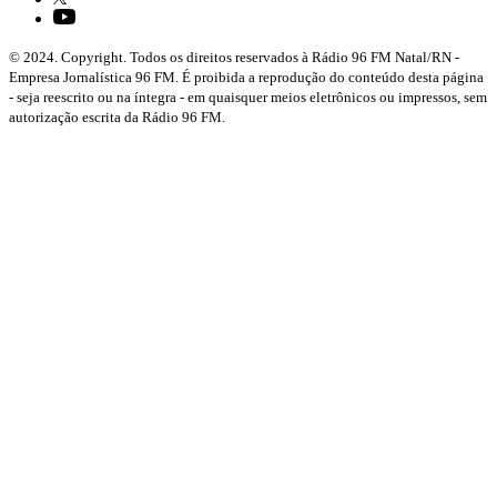
© 2024. Copyright. Todos os direitos reservados à Rádio 96 FM Natal/RN -
Empresa Jornalística 96 FM. É proibida a reprodução do conteúdo desta página
- seja reescrito ou na íntegra - em quaisquer meios eletrônicos ou impressos, sem
autorização escrita da Rádio 96 FM.