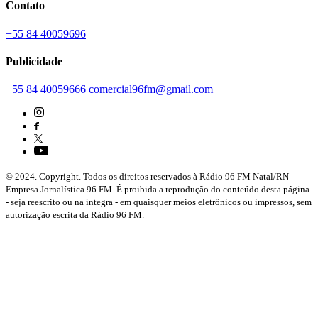
Contato
+55 84 40059696
Publicidade
+55 84 40059666
comercial96fm@gmail.com
© 2024. Copyright. Todos os direitos reservados à Rádio 96 FM Natal/RN -
Empresa Jornalística 96 FM. É proibida a reprodução do conteúdo desta página
- seja reescrito ou na íntegra - em quaisquer meios eletrônicos ou impressos, sem
autorização escrita da Rádio 96 FM.