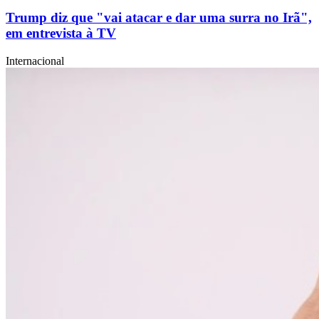
Trump diz que "vai atacar e dar uma surra no Irã",
em entrevista à TV
Internacional