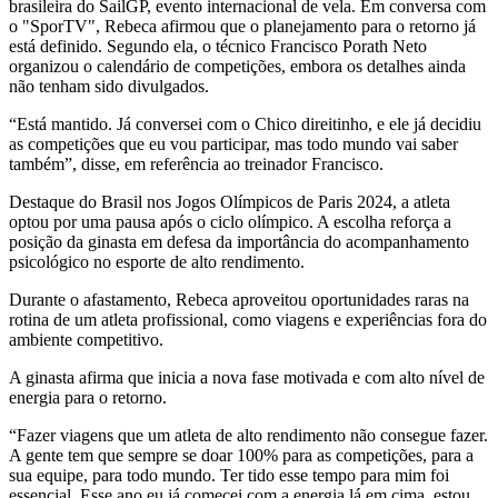
brasileira do SailGP, evento internacional de vela. Em conversa com
o "SporTV", Rebeca afirmou que o planejamento para o retorno já
está definido. Segundo ela, o técnico Francisco Porath Neto
organizou o calendário de competições, embora os detalhes ainda
não tenham sido divulgados.
“Está mantido. Já conversei com o Chico direitinho, e ele já decidiu
as competições que eu vou participar, mas todo mundo vai saber
também”, disse, em referência ao treinador Francisco.
Destaque do Brasil nos Jogos Olímpicos de Paris 2024, a atleta
optou por uma pausa após o ciclo olímpico. A escolha reforça a
posição da ginasta em defesa da importância do acompanhamento
psicológico no esporte de alto rendimento.
Durante o afastamento, Rebeca aproveitou oportunidades raras na
rotina de um atleta profissional, como viagens e experiências fora do
ambiente competitivo.
A ginasta afirma que inicia a nova fase motivada e com alto nível de
energia para o retorno.
“Fazer viagens que um atleta de alto rendimento não consegue fazer.
A gente tem que sempre se doar 100% para as competições, para a
sua equipe, para todo mundo. Ter tido esse tempo para mim foi
essencial. Esse ano eu já comecei com a energia lá em cima, estou