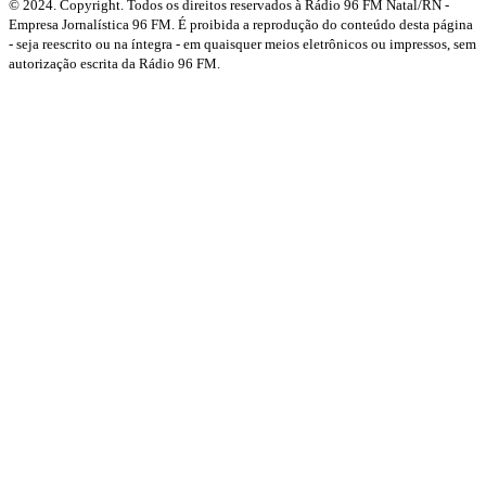
© 2024. Copyright. Todos os direitos reservados à Rádio 96 FM Natal/RN -
Empresa Jornalística 96 FM. É proibida a reprodução do conteúdo desta página
- seja reescrito ou na íntegra - em quaisquer meios eletrônicos ou impressos, sem
autorização escrita da Rádio 96 FM.