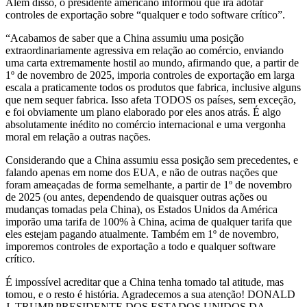
Além disso, o presidente americano informou que irá adotar
controles de exportação sobre “qualquer e todo software crítico”.
“Acabamos de saber que a China assumiu uma posição
extraordinariamente agressiva em relação ao comércio, enviando
uma carta extremamente hostil ao mundo, afirmando que, a partir de
1º de novembro de 2025, imporia controles de exportação em larga
escala a praticamente todos os produtos que fabrica, inclusive alguns
que nem sequer fabrica. Isso afeta TODOS os países, sem exceção,
e foi obviamente um plano elaborado por eles anos atrás. É algo
absolutamente inédito no comércio internacional e uma vergonha
moral em relação a outras nações.
Considerando que a China assumiu essa posição sem precedentes, e
falando apenas em nome dos EUA, e não de outras nações que
foram ameaçadas de forma semelhante, a partir de 1º de novembro
de 2025 (ou antes, dependendo de quaisquer outras ações ou
mudanças tomadas pela China), os Estados Unidos da América
imporão uma tarifa de 100% à China, acima de qualquer tarifa que
eles estejam pagando atualmente. Também em 1º de novembro,
imporemos controles de exportação a todo e qualquer software
crítico.
É impossível acreditar que a China tenha tomado tal atitude, mas
tomou, e o resto é história. Agradecemos a sua atenção! DONALD
J. TRUMP PRESIDENTE DOS ESTADOS UNIDOS DA