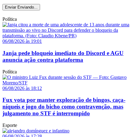
Enviar
Enviando...
Política
06/08/2026 às 19:01
Janja pede bloqueio imediato do Discord e AGU
anuncia ação contra plataforma
Política
06/08/2026 às 18:12
Fux vota por manter exploração de bingos, caça-
níqueis e jogo do bicho como contravenção, mas
julgamento no STF é interrompido
Esporte
06/08/2026 às 17:28