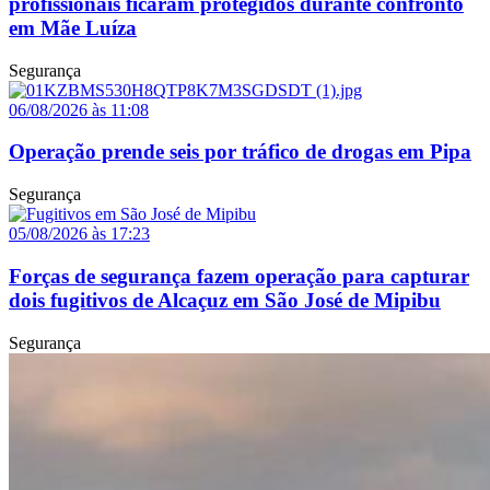
profissionais ficaram protegidos durante confronto
em Mãe Luíza
Segurança
06/08/2026 às 11:08
Operação prende seis por tráfico de drogas em Pipa
Segurança
05/08/2026 às 17:23
Forças de segurança fazem operação para capturar
dois fugitivos de Alcaçuz em São José de Mipibu
Segurança