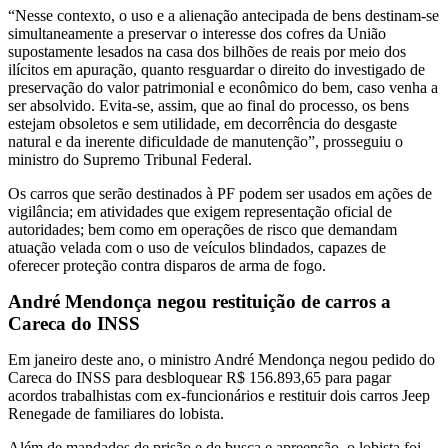
“Nesse contexto, o uso e a alienação antecipada de bens destinam-se
simultaneamente a preservar o interesse dos cofres da União
supostamente lesados na casa dos bilhões de reais por meio dos
ilícitos em apuração, quanto resguardar o direito do investigado de
preservação do valor patrimonial e econômico do bem, caso venha a
ser absolvido. Evita-se, assim, que ao final do processo, os bens
estejam obsoletos e sem utilidade, em decorrência do desgaste
natural e da inerente dificuldade de manutenção”, prosseguiu o
ministro do Supremo Tribunal Federal.
Os carros que serão destinados à PF podem ser usados em ações de
vigilância; em atividades que exigem representação oficial de
autoridades; bem como em operações de risco que demandam
atuação velada com o uso de veículos blindados, capazes de
oferecer proteção contra disparos de arma de fogo.
André Mendonça negou restituição de carros a
Careca do INSS
Em janeiro deste ano, o ministro André Mendonça negou pedido do
Careca do INSS para desbloquear R$ 156.893,65 para pagar
acordos trabalhistas com ex-funcionários e restituir dois carros Jeep
Renegade de familiares do lobista.
Além de mandados de prisão e de busca e apreensão, o lobista foi