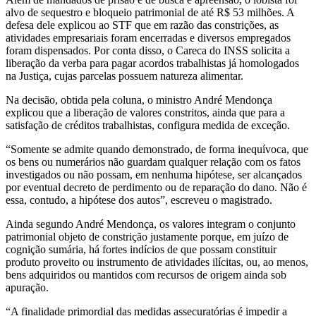
alvo de sequestro e bloqueio patrimonial de até R$ 53 milhões. A
defesa dele explicou ao STF que em razão das constrições, as
atividades empresariais foram encerradas e diversos empregados
foram dispensados. Por conta disso, o Careca do INSS solicita a
liberação da verba para pagar acordos trabalhistas já homologados
na Justiça, cujas parcelas possuem natureza alimentar.
Na decisão, obtida pela coluna, o ministro André Mendonça
explicou que a liberação de valores constritos, ainda que para a
satisfação de créditos trabalhistas, configura medida de exceção.
“Somente se admite quando demonstrado, de forma inequívoca, que
os bens ou numerários não guardam qualquer relação com os fatos
investigados ou não possam, em nenhuma hipótese, ser alcançados
por eventual decreto de perdimento ou de reparação do dano. Não é
essa, contudo, a hipótese dos autos”, escreveu o magistrado.
Ainda segundo André Mendonça, os valores integram o conjunto
patrimonial objeto de constrição justamente porque, em juízo de
cognição sumária, há fortes indícios de que possam constituir
produto proveito ou instrumento de atividades ilícitas, ou, ao menos,
bens adquiridos ou mantidos com recursos de origem ainda sob
apuração.
“A finalidade primordial das medidas assecuratórias é impedir a