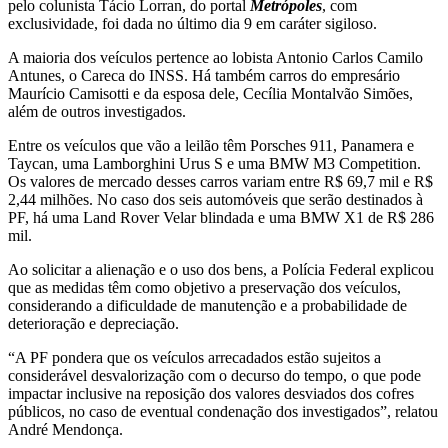
pelo colunista Tácio Lorran, do portal
Metrópoles
, com
exclusividade, foi dada no último dia 9 em caráter sigiloso.
A maioria dos veículos pertence ao lobista Antonio Carlos Camilo
Antunes, o Careca do INSS. Há também carros do empresário
Maurício Camisotti e da esposa dele, Cecília Montalvão Simões,
além de outros investigados.
Entre os veículos que vão a leilão têm Porsches 911, Panamera e
Taycan, uma Lamborghini Urus S e uma BMW M3 Competition.
Os valores de mercado desses carros variam entre R$ 69,7 mil e R$
2,44 milhões. No caso dos seis automóveis que serão destinados à
PF, há uma Land Rover Velar blindada e uma BMW X1 de R$ 286
mil.
Ao solicitar a alienação e o uso dos bens, a Polícia Federal explicou
que as medidas têm como objetivo a preservação dos veículos,
considerando a dificuldade de manutenção e a probabilidade de
deterioração e depreciação.
“A PF pondera que os veículos arrecadados estão sujeitos a
considerável desvalorização com o decurso do tempo, o que pode
impactar inclusive na reposição dos valores desviados dos cofres
públicos, no caso de eventual condenação dos investigados”, relatou
André Mendonça.