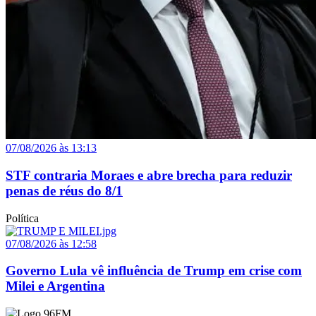
07/08/2026 às 13:13
STF contraria Moraes e abre brecha para reduzir
penas de réus do 8/1
Política
07/08/2026 às 12:58
Governo Lula vê influência de Trump em crise com
Milei e Argentina