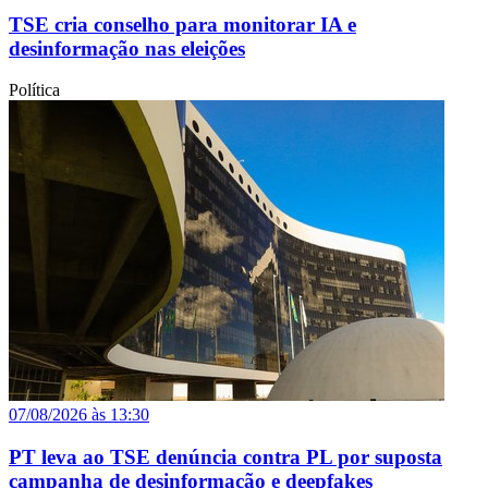
TSE cria conselho para monitorar IA e
desinformação nas eleições
Política
07/08/2026 às 13:30
PT leva ao TSE denúncia contra PL por suposta
campanha de desinformação e deepfakes