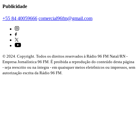
Publicidade
+55 84 40059666
comercial96fm@gmail.com
© 2024. Copyright. Todos os direitos reservados à Rádio 96 FM Natal/RN -
Empresa Jornalística 96 FM. É proibida a reprodução do conteúdo desta página
- seja reescrito ou na íntegra - em quaisquer meios eletrônicos ou impressos, sem
autorização escrita da Rádio 96 FM.