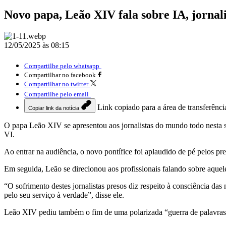
Novo papa, Leão XIV fala sobre IA, jornali
12/05/2025 às 08:15
Compartilhe pelo whatsapp
Compartilhar no facebook
Compartilhar no twitter
Compartilhe pelo email
Link copiado para a área de transferênci
Copiar link da notícia
O papa Leão XIV se apresentou aos jornalistas do mundo todo nesta se
VI.
Ao entrar na audiência, o novo pontífice foi aplaudido de pé pelos pr
Em seguida, Leão se direcionou aos profissionais falando sobre aqueles
“O sofrimento destes jornalistas presos diz respeito à consciência d
pelo seu serviço à verdade”, disse ele.
Leão XIV pediu também o fim de uma polarizada “guerra de palavras” f